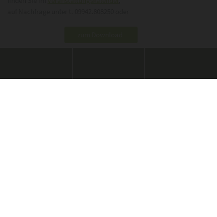
finden Sie im
Veranstaltungskalender
,
auf Nachfrage unter t. 09942.808250 oder
zum Download
Stadt Viechtach
Mönchshofstraße 31 | 94234
Viechtach
Tel.
09942 / 808-0
rathaus@viechtach.de
ÖFFNUNGSZEITEN RATHAUS
Mo
08.00 - 12.00 Uhr
14.00 - 16.00 Uhr