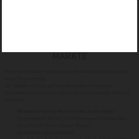
Alle erlauben
Alle ablehnen
Auswahl speichern
Startseite
|
Arbeit // Wirtschaft
|
Märkte
PDF
MÄRKTE
Regional einkaufen – wissen, wo die Produkte herkommen, ohne
lange Transportwege.
Sehr beliebt und auch gut besucht aus den umliegenden
Ortschaften sind die beiden wöchentlich stattfindenden Märkte in
Viechtach:
Mittwochvormittag: Wochenmarkt am Stadtplatz
Warenangebot: Bäcker-, Konditoreiwaren, Gemüse/ Obst,
Käse, Fleisch/ Wurst, Geflügel, Blumen
Veranstalter: Stadt Viechtach