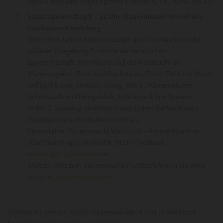
Infos & Auskunft: Ordnungsamt Viechtach, Tel. 09942/808 123
Samstagvormittag 8 – 12 Uhr: Bauernmarkt im Hof des
Gasthauses Kreutzberg
Seit vielen Jahren bieten Erzeuger aus Viechtach und der
näheren Umgebung Produkte der heimischen
Landwirtschaft, der Imkerei und der Fischzucht an.
Warenangebot: Brot- und Backwaren, Fisch, Fleisch & Wurst,
Geflügel & Eier, Gemüse, Honig, Milch-/ Käseprodukte,
Schokolade und Feingebäck, Schnäpse & Spirituosen
Jeden 1. Samstag im Monat bietet zudem der Weltladen
Viechtach seine Produkte vor Ort an.
Veranstalter: Bauernmarkt Viechtach – Ansprechpartner
Josef Wanninger, Hinkhof 8, 94234 Viechtach,
wanninger_j@t-online.de
Weitere Infos zum Bauernmarkt Viechtach finden Sie unter
www.regionales-bayern.de
Termine für weitere Märkte (Warenmärkte, Kirta) in Viechtach