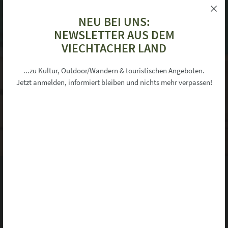
NEU BEI UNS:
NEWSLETTER AUS DEM
VIECHTACHER LAND
×
Informationen zu Ihrer Privatsphäre
...zu Kultur, Outdoor/Wandern & touristischen Angeboten.
Jetzt anmelden, informiert bleiben und nichts mehr verpassen!
Unsere Webseite verwendet Cookies um Ihnen ein komfortables Surferlebnis
während Ihres Besuchs zu bieten.
Neben den zum Betrieb technisch notwendigen Cookies ("Session-
Cookies"), die immer gesetzt werden, möchten wir Ihnen auch folgende
freiwillige Dienste anbieten,die Cookies in Ihrem Browser speichern.
Mehr Informationen finden Sie in unserer Datenschutzerklärung.
Google Analytics
Dienst erlauben
ANSPRECHPARTNER
Google Maps
Dienst erlauben
Google Translate
Dienst erlauben