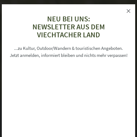
NEU BEI UNS:
NEWSLETTER AUS DEM
VIECHTACHER LAND
×
Informationen zu Ihrer Privatsphäre
...zu Kultur, Outdoor/Wandern & touristischen Angeboten.
Jetzt anmelden, informiert bleiben und nichts mehr verpassen!
Unsere Webseite verwendet Cookies um Ihnen ein komfortables Surferlebnis
während Ihres Besuchs zu bieten.
Neben den zum Betrieb technisch notwendigen Cookies ("Session-
Cookies"), die immer gesetzt werden, möchten wir Ihnen auch folgende
freiwillige Dienste anbieten,die Cookies in Ihrem Browser speichern.
Mehr Informationen finden Sie in unserer Datenschutzerklärung.
Google Analytics
Dienst erlauben
Google Maps
Dienst erlauben
Google Translate
Dienst erlauben