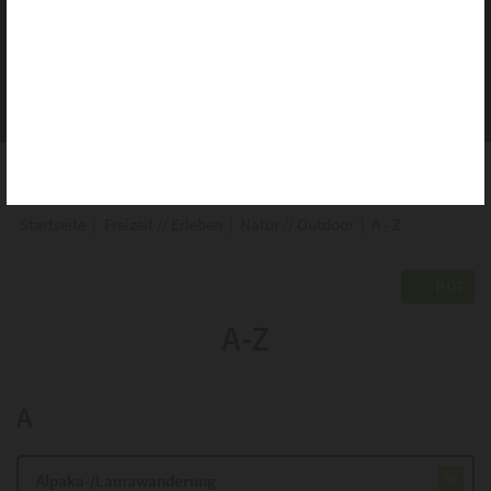
ANSPRECHPARTNER
Alle erlauben
Alle ablehnen
Auswahl speichern
Startseite
|
Freizeit // Erleben
|
Natur // Outdoor
|
A - Z
PDF
A-Z
A
Alpaka-/Lamawanderung