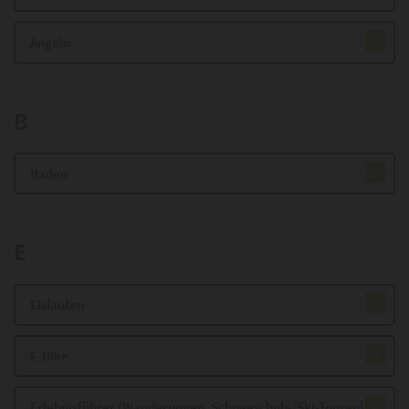
Angeln
B
Baden
E
Eislaufen
E-Bike
Erlebnisführer (Wanderungen, Schneeschuh-/Ski-Touren)