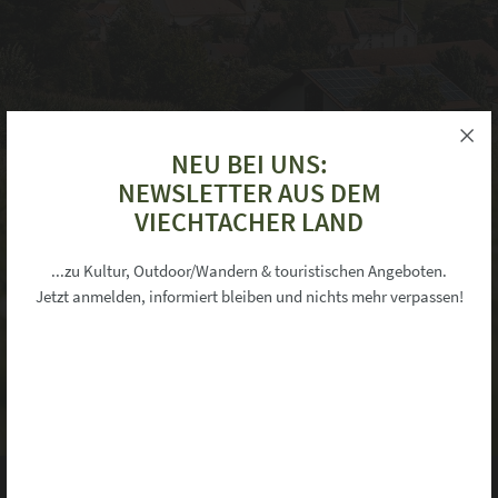
NEU BEI UNS:
NEWSLETTER AUS DEM
VIECHTACHER LAND
×
Informationen zu Ihrer Privatsphäre
...zu Kultur, Outdoor/Wandern & touristischen Angeboten.
Jetzt anmelden, informiert bleiben und nichts mehr verpassen!
Unsere Webseite verwendet Cookies um Ihnen ein komfortables Surferlebnis
während Ihres Besuchs zu bieten.
Neben den zum Betrieb technisch notwendigen Cookies ("Session-
Cookies"), die immer gesetzt werden, möchten wir Ihnen auch folgende
freiwillige Dienste anbieten,die Cookies in Ihrem Browser speichern.
Mehr Informationen finden Sie in unserer Datenschutzerklärung.
Google Analytics
Dienst erlauben