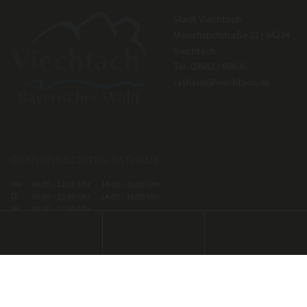
Stadt Viechtach
Mönchshofstraße 31 | 94234
Viechtach
Tel.
09942 / 808-0
rathaus@viechtach.de
ÖFFNUNGSZEITEN RATHAUS
Mo
08.00 - 12.00 Uhr
14.00 - 16.00 Uhr
Di
08.00 - 12.00 Uhr
14.00 - 16.00 Uhr
Mi
08.00 - 12.00 Uhr
Do
08.00 - 12.00 Uhr
14.00 - 16.00 Uhr
Fr
08.00 - 12.00 Uhr
ODER NACH VEREINBARUNG