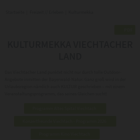
Startseite
|
Freizeit // Erleben
|
Kulturmekka
PDF
KULTURMEKKA VIECHTACHER
LAND
Das Viechtacher Land punktet nicht nur durch tolle Outdoor-
Angebote inmitten der Bayerwald-Natur. Ganz groß wird in der
Urlaubsregion nämlich auch KULTUR geschrieben – mit einem
Veranstaltungsprogramm, das seines Gleichen sucht!
Programm Altes Spital Viechtach
Konzertfreunde Viechtach - Programm 2026
Programm Kino Viechtach