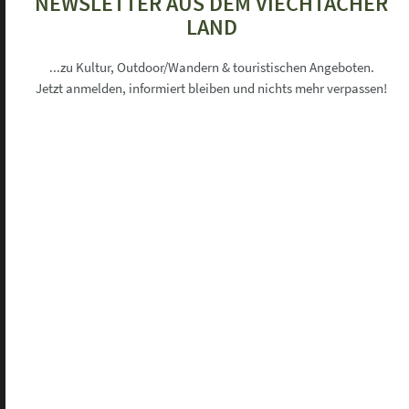
NEWSLETTER AUS DEM VIECHTACHER
LAND
×
Informationen zu Ihrer Privatsphäre
...zu Kultur, Outdoor/Wandern & touristischen Angeboten.
Jetzt anmelden, informiert bleiben und nichts mehr verpassen!
Unsere Webseite verwendet Cookies um Ihnen ein komfortables Surferlebnis
während Ihres Besuchs zu bieten.
Neben den zum Betrieb technisch notwendigen Cookies ("Session-Cookies"),
die immer gesetzt werden, möchten wir Ihnen auch folgende freiwillige
Dienste anbieten,die Cookies in Ihrem Browser speichern.
Mehr Informationen finden Sie in unserer Datenschutzerklärung.
Google Analytics
Dienst erlauben
Google Maps
Dienst erlauben
Google Translate
Dienst erlauben
Alle erlauben
Alle ablehnen
Auswahl speichern
ANSPRECHPARTNER