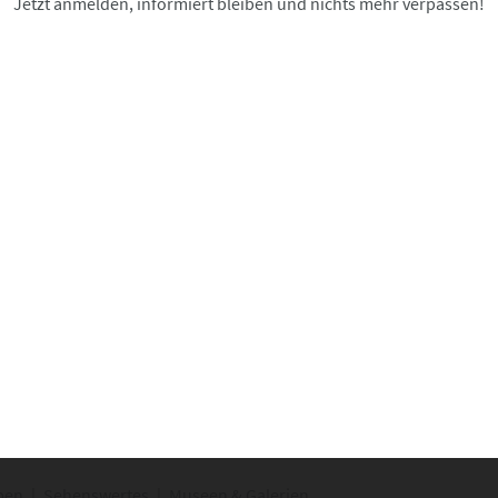
Jetzt anmelden, informiert bleiben und nichts mehr verpassen!
technisch notwendigen Cookies ("Session-Cookies"), die immer g
 freiwillige Dienste anbieten,die Cookies in Ihrem Browser speiche
den Sie in unserer Datenschutzerklärung.
WAS ERLEDIGE ICH WO?
Alle erlauben
Alle ablehnen
eben
|
Sehenswertes
|
Museen & Galerien