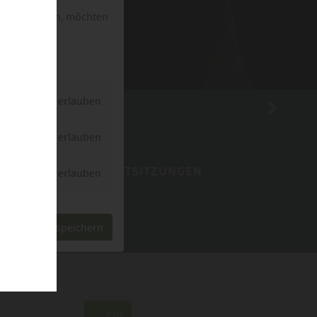
esetzt werden, möchten
rn.
Dienst erlauben
Dienst erlauben
STADTRATSITZUNGEN
Dienst erlauben
Auswahl speichern
PDF