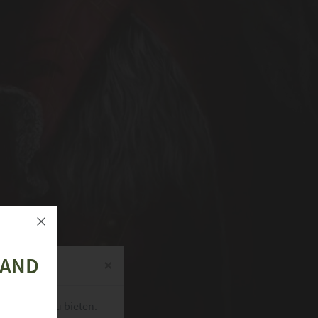
LAND
×
s Besuchs zu bieten.