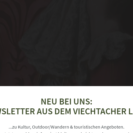
NEU BEI UNS:
SLETTER AUS DEM VIECHTACHER 
 Privatsphäre
...zu Kultur, Outdoor/Wandern & touristischen Angeboten.
det Cookies um Ihnen ein komfortables Surferlebnis während Ihre