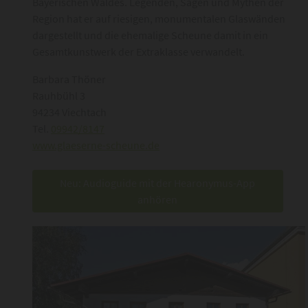
Bayerischen Waldes. Legenden, Sagen und Mythen der
Region hat er auf riesigen, monumentalen Glaswänden
dargestellt und die ehemalige Scheune damit in ein
Gesamtkunstwerk der Extraklasse verwandelt.
Barbara Thöner
Rauhbühl 3
94234 Viechtach
Tel.
09942/8147
www.glaeserne-scheune.de
Neu: Audioguide mit der Hearonymus-App
anhören