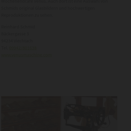
Wochenendcafé Venus. Auch dort ist eine Auswahl von
Schmids original Glasbildern und hochwertigen
Reproduktionen zu sehen.
Reinhard Schmid
Bäckergasse 3
94234 Viechtach
Tel.
09942/801638
www.venusmaschine.com