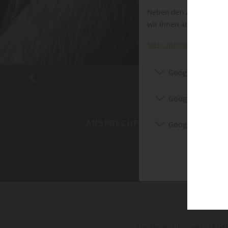
Neben den zum Betrieb 
wir Ihnen auch folgende
Mehr Informationen fin
Google Analytics
Google Maps
ANSPRECHPARTNER
Google Translate
Startseite
|
Freizeit // Erl