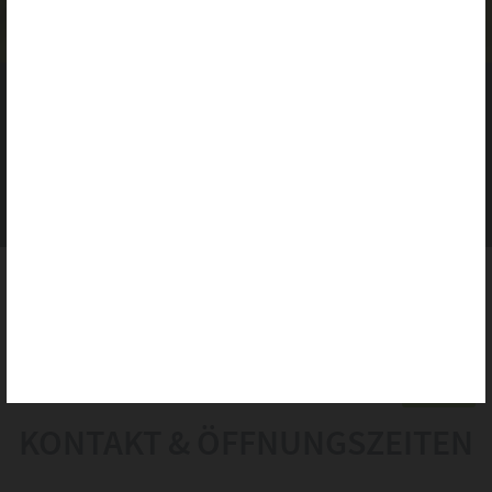
freiwillige Dienste anbieten,die Cookies in Ihrem Browser speichern.
Mehr Informationen finden Sie in unserer Datenschutzerklärung.
Google Analytics
Dienst erlauben
Google Maps
Dienst erlauben
ANSPRECHPARTNER
Google Translate
Dienst erlauben
Alle erlauben
Alle ablehnen
Auswahl speichern
Startseite
|
Kontakt
PDF
KONTAKT & ÖFFNUNGSZEITEN