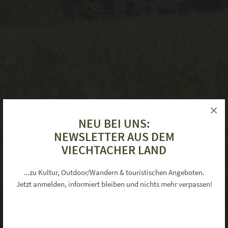
NEU BEI UNS:
NEWSLETTER AUS DEM
VIECHTACHER LAND
×
Informationen zu Ihrer Privatsphäre
...zu Kultur, Outdoor/Wandern & touristischen Angeboten.
Jetzt anmelden, informiert bleiben und nichts mehr verpassen!
Unsere Webseite verwendet Cookies um Ihnen ein komfortables Surferlebnis
während Ihres Besuchs zu bieten.
Neben den zum Betrieb technisch notwendigen Cookies ("Session-
Cookies"), die immer gesetzt werden, möchten wir Ihnen auch folgende