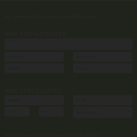
Mit * markierte Felder müssen ausgefüllt werden.
IHRE KONTAKTDATEN
ANREDE
Vorname
*
Nachname
*
Telefon
E-Mail
*
IHRE ADRESSDATEN
Straße
*
Hs.-Nr.
LAND
PLZ
*
Ort
*
Deutschland
WIE KÖNNEN WIR IHNEN HELFEN?