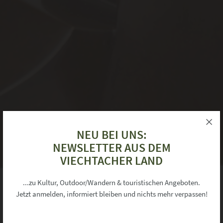
NEU BEI UNS:
NEWSLETTER AUS DEM
VIECHTACHER LAND
×
Informationen zu Ihrer Privatsphäre
...zu Kultur, Outdoor/Wandern & touristischen Angeboten.
Jetzt anmelden, informiert bleiben und nichts mehr verpassen!
Unsere Webseite verwendet Cookies um Ihnen ein komfortables Surferlebnis
während Ihres Besuchs zu bieten.