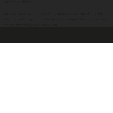
Ausdruck sichtbar.
Zu besichtigen während der Öffnungszeiten der Tourist-Info. Für
Viechtacher Bürger und Gäste der Urlaubsregion Viechtacher Land
ist der Eintritt frei, ansonsten 2,60€.
Sonderöffnungszeiten (Eintritt frei!):
So., 12.07., 14-16 Uhr
Sa., 18.07., 15 Uhr: Die Kuratorin Sara Albrecht führt durch die
Ausstellung.
So., 23.08., 14-16 Uhr
So., 06.09., 14-16 Uhr
Sa., 19.09., 18 Uhr: Die Kuratorin Sara Albrecht führt durch die
Ausstellung.
So., 27.09., 14-16 Uhr